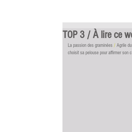
TOP 3 / À lire ce 
La passion des graminées 
/
 Agrile du
choisit sa pelouse pour affirmer son c