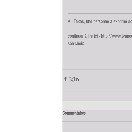
Au Texas, une personne a exprimé son
continuer à lire ici - 
http://www.tvanou
son-choix
Commentaires