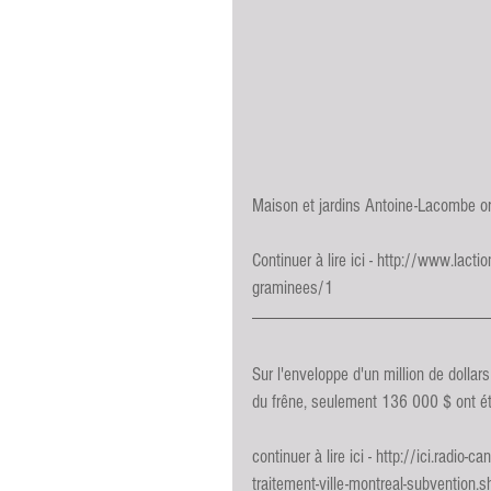
Maison et jardins Antoine-Lacombe o
Continuer à lire ici - 
http://www.lacti
graminees/1
Sur l'enveloppe d'un million de dollars 
du frêne, seulement 136 000 $ ont été 
continuer à lire ici - 
http://ici.radio-
traitement-ville-montreal-subvention.s