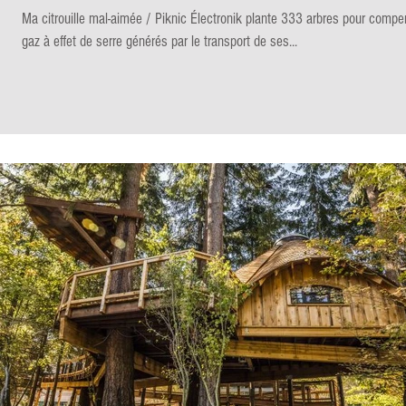
Ma citrouille mal-aimée / Piknic Électronik plante 333 arbres pour compe
gaz à effet de serre générés par le transport de ses...